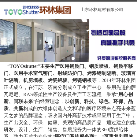
山东环林建材有限公司
“
TOYOshutte
r
”
主要生产医用钢质门、钢质墙板、钢质平移
门、医用手术室气密门、射线防护门、烤漆钢制隔断、玻璃百
叶隔断、机房墙板、烤瓷铝板、烤瓷钢板
等，
2014
年环林集团
正式成立，在江苏、济南分别成立了生产中心
；采用先进的萨
瓦尼尼、RAS等柔性
生产设备及生产工艺流程
，秉承“
用心创
新、同联未来
”的经营理念，以
创新、科技、绿色、环保、品
质、共赢
构成的六维体创造人文和谐的医疗环境来点亮未来蓝
天之梦的品牌理念，吸收国内外高新技术成果应用于生产中，
生产出安全、环保、健康、美观的高品质产品，通过建立的集
研发、设计、生产、销售、售后服务为一体的
360
度供给体
系，致力于成为专业的
“医疗门系统服务商”、“可重复利用的