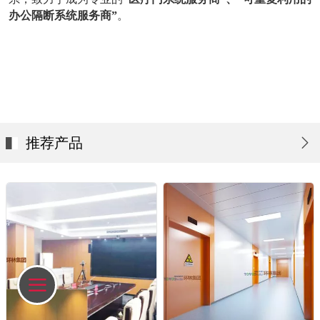
办公隔断系统服务商”
。
山东,江苏,河南,河北,山西,辽宁,内蒙
古,济南,徐州,北京,天津,大连,沈阳,郑州,西安,武汉,南京,太原,呼
和浩特
，
新疆、青海、甘肃、宁夏；黑龙江、吉林；四川、重
庆区域；湖南、湖北区域；云南、贵州、广西
推荐产品