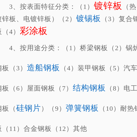
镀锌板
3
、按表面特征分类：（
1
）
（热
镀锡板
镀锌板、电镀锌板）（
2
）
（
3
）复合
彩涂板
板（
4
）
4
、按用途分类：（
1
）桥梁钢板（
2
）锅
造船钢板
钢板（
3
）
（
4
）装甲钢板（
5
）汽
结构钢板
钢板（
6
）屋面钢板（
7
）
（
8
）电
硅钢片
弹簧钢板
钢板（
）（
9
）
（
10
）耐热
板（
11
）合金钢板（
12
）其他